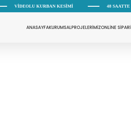
VİDEOLU KURBAN KESİMİ
48 SAATTE
ANASAYFA
KURUMSAL
PROJELERİMİZ
ONLİNE SİPARİ