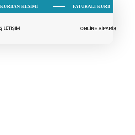
 KURBAN KESİMİ
FATURALI KURBAN HİZMET
Ş
İLETİŞİM
ONLİNE SİPARİŞ