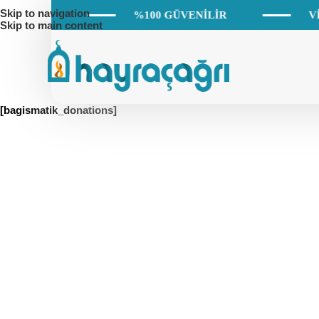
Skip to navigation
 HİZMETİ
%100 GÜVENİLİR
Vİ
Skip to main content
[bagismatik_donations]