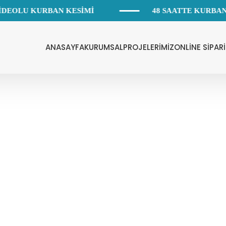
DEOLU KURBAN KESİMİ
48 SAATTE KURBAN
ANASAYFA
KURUMSAL
PROJELERİMİZ
ONLİNE SİPARİ