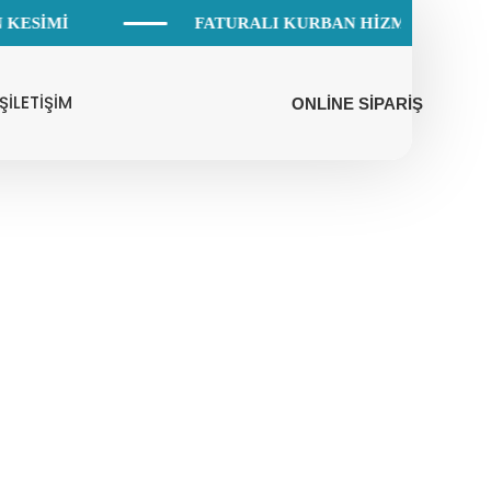
 KESİMİ
FATURALI KURBAN HİZMETİ
Ş
İLETİŞİM
ONLİNE SİPARİŞ